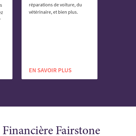
réparations de voiture, du
es
vétérinaire, et bien plus.
ez
r
EN SAVOIR PLUS
a Financière Fairstone