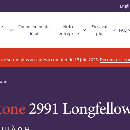
Engli
te
Financement de
Notre
En savoir
FAQ
détail
entreprise
plus
ne seront plus acceptés à compter du 15 juin 2026.
Découvrez les 
tone
tone
2991 Longfellow
I À 9 H