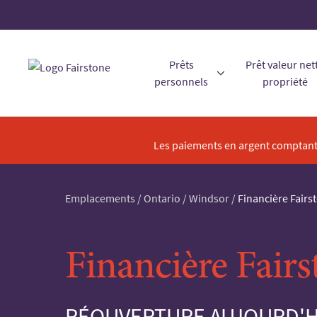
Prêts
Prêt valeur net
personnels
propriété
Les paiements en argent comptant 
Emplacements
/
Ontario
/
Windsor
/
Financière Fairs
Financière Fairs
RÉOUVERTURE AUJOURD'HU