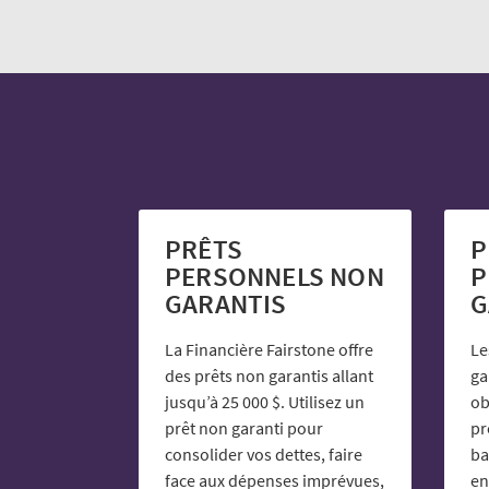
PRÊTS
P
PERSONNELS NON
P
GARANTIS
G
La Financière Fairstone offre
Le
des prêts non garantis allant
ga
jusqu’à 25 000 $. Utilisez un
ob
prêt non garanti pour
pr
consolider vos dettes, faire
ba
face aux dépenses imprévues,
en