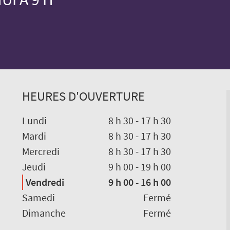
HEURES D'OUVERTURE
Lundi
8 h 30
-
17 h 30
Mardi
8 h 30
-
17 h 30
Mercredi
8 h 30
-
17 h 30
Jeudi
9 h 00
-
19 h 00
Vendredi
9 h 00
-
16 h 00
Samedi
Fermé
Dimanche
Fermé