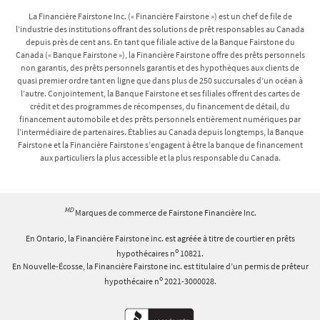
La Financière Fairstone Inc. (« Financière Fairstone ») est un chef de file de
l’industrie des institutions offrant des solutions de prêt responsables au Canada
depuis près de cent ans. En tant que filiale active de la Banque Fairstone du
Canada (« Banque Fairstone »), la Financière Fairstone offre des prêts personnels
non garantis, des prêts personnels garantis et des hypothèques aux clients de
quasi premier ordre tant en ligne que dans plus de 250 succursales d’un océan à
l’autre. Conjointement, la Banque Fairstone et ses filiales offrent des cartes de
crédit et des programmes de récompenses, du financement de détail, du
financement automobile et des prêts personnels entièrement numériques par
l’intermédiaire de partenaires. Établies au Canada depuis longtemps, la Banque
Fairstone et la Financière Fairstone s’engagent à être la banque de financement
aux particuliers la plus accessible et la plus responsable du Canada.
MD
Marques de commerce de Fairstone Financière Inc.
En Ontario, la Financière Fairstone inc. est agréée à titre de courtier en prêts
o
hypothécaires n
10821.
En Nouvelle-Écosse, la Financière Fairstone inc. est titulaire d’un permis de prêteur
o
hypothécaire n
2021-3000028.