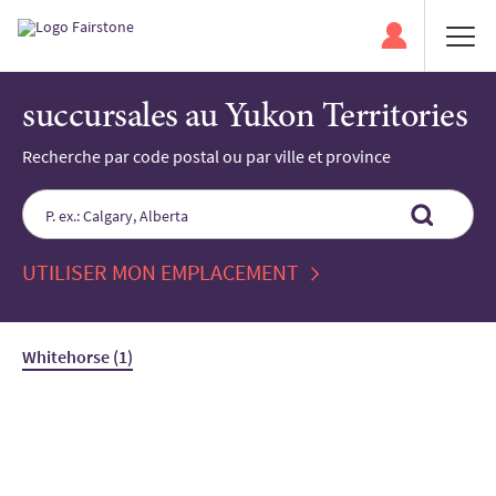
succursales au Yukon Territories
Recherche par code postal ou par ville et province
Please
enter
City,
State,
UTILISER MON EMPLACEMENT
or
Zip
Code
Whitehorse (1)