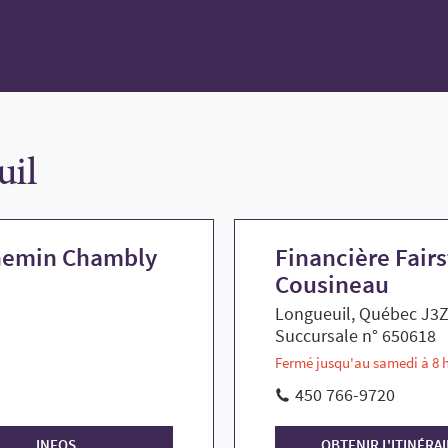
uil
chemin Chambly
Financière Fair
Cousineau
Longueuil, Québec J3
Succursale n° 650618
Fermé jusqu'au samedi à 8 
450 766-9720
INFOS
OBTENIR L'ITINÉRA