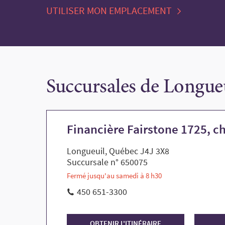
City,
UTILISER MON EMPLACEMENT
State,
or
Zip
Code
Succursales de Longue
Financière Fairstone 1725, 
Longueuil, Québec J4J 3X8
Succursale n° 650075
Fermé jusqu'au samedi à 8 h30
450 651-3300
OBTENIR L'ITINÉRAIRE