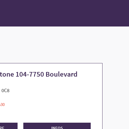
stone 104-7750 Boulevard
Z 0C8
h30
IRE
INFOS