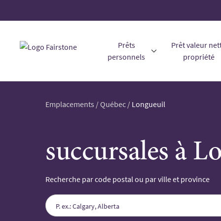
Prêts
Prêt valeur net
personnels
propriété
Emplacements
/
Québec
/
Longueuil
succursales à L
Recherche par code postal ou par ville et province
Please
enter