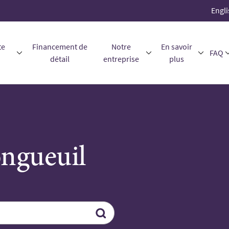
Engli
te
Financement de
Notre
En savoir
FAQ
détail
entreprise
plus
ongueuil