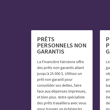
PRÊTS
P
PERSONNELS NON
P
GARANTIS
G
La Financière Fairstone offre
Le
des prêts non garantis allant
ga
jusqu’à 25 000 $. Utilisez un
ob
prêt non garanti pour
pr
consolider vos dettes, faire
ba
face aux dépenses imprévues,
en
et bien plus. Votre spécialiste
De
des prêts travaillera avec vous
de
pour trouver un échéancier
pr