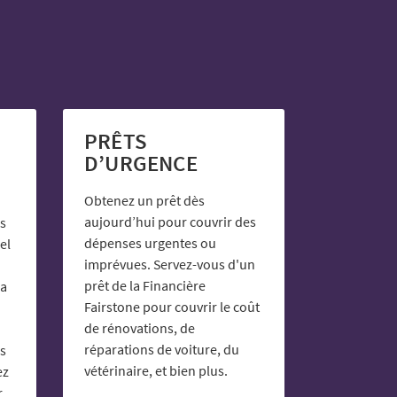
PRÊTS
D’URGENCE
Obtenez un prêt dès
aujourd’hui pour couvrir des
s
dépenses urgentes ou
el
imprévues. Servez-vous d'un
prêt de la Financière
la
Fairstone pour couvrir le coût
de rénovations, de
réparations de voiture, du
es
vétérinaire, et bien plus.
ez
r