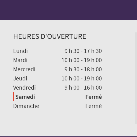
HEURES D'OUVERTURE
Lundi
9 h 30
-
17 h 30
Mardi
10 h 00
-
19 h 00
Mercredi
9 h 30
-
18 h 00
Jeudi
10 h 00
-
19 h 00
Vendredi
9 h 00
-
16 h 00
Samedi
Fermé
Dimanche
Fermé