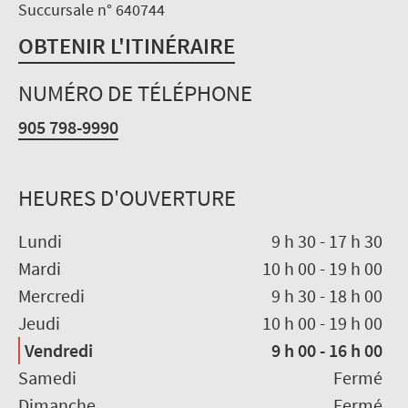
Succursale n° 640744
OBTENIR L'ITINÉRAIRE
NUMÉRO DE TÉLÉPHONE
905 798-9990
HEURES D'OUVERTURE
Lundi
9 h 30
-
17 h 30
Mardi
10 h 00
-
19 h 00
Mercredi
9 h 30
-
18 h 00
Jeudi
10 h 00
-
19 h 00
Vendredi
9 h 00
-
16 h 00
Samedi
Fermé
Dimanche
Fermé