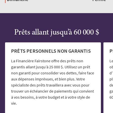
Prêts allant jusqu’à 60 000 $
PRÊTS PERSONNELS NON GARANTIS
P
La Financière Fairstone offre des prêts non
Le
garantis allant jusqu’à 25 000 $. Utilisez un prêt
ob
non garanti pour consolider vos dettes, faire face
d’
aux dépenses imprévues, et bien plus. Votre
p
spécialiste des prêts travaillera avec vous pour
de
trouver un échéancier de paiements qui convient
ga
à vos besoins, à votre budget et à votre style de
60
vie.