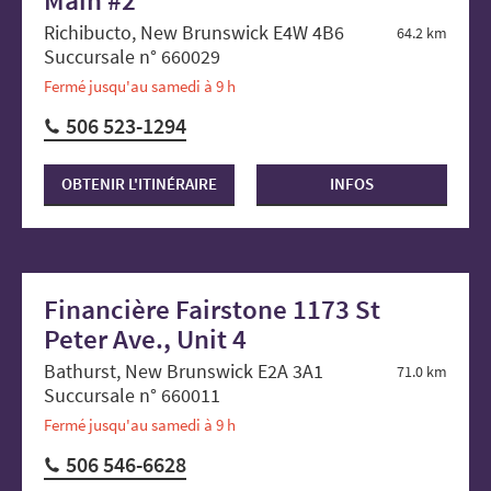
Richibucto, New Brunswick E4W 4B6
64.2 km
Succursale n° 660029
Fermé jusqu'au samedi à 9 h
506 523-1294
OBTENIR L'ITINÉRAIRE
INFOS
Financière Fairstone 1173 St
Peter Ave., Unit 4
Bathurst, New Brunswick E2A 3A1
71.0 km
Succursale n° 660011
Fermé jusqu'au samedi à 9 h
506 546-6628