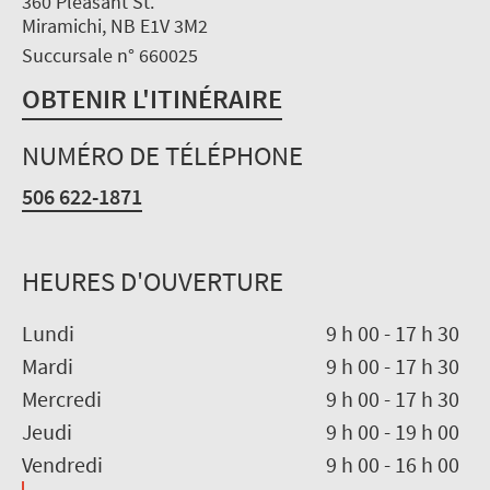
360 Pleasant St.
Miramichi, NB E1V 3M2
Succursale n° 660025
OBTENIR L'ITINÉRAIRE
NUMÉRO DE TÉLÉPHONE
506 622-1871
HEURES D'OUVERTURE
Lundi
9 h 00
-
17 h 30
Mardi
9 h 00
-
17 h 30
Mercredi
9 h 00
-
17 h 30
Jeudi
9 h 00
-
19 h 00
Vendredi
9 h 00
-
16 h 00